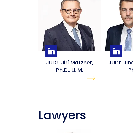
JUDr. Jiří Matzner,
JUDr. Jin
Ph.D., LL.M.
P
Lawyers