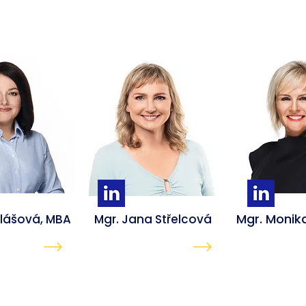
Mgr. Monika
klášová, MBA
Mgr. Jana Střelcová