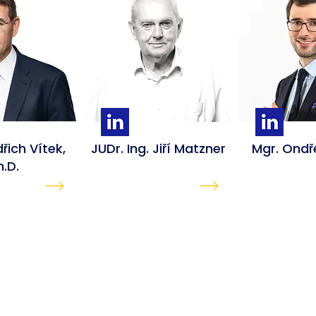
dřich Vítek,
JUDr. Ing. Jiří
Matzner
Mgr. Ondř
h.D.