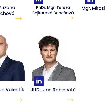
 Zuzana
PhDr. Mgr. Tereza
Mgr. Miros
Sejkorová Benešová
uchová
on Valentík
JUDr. Jan Robin Vítů