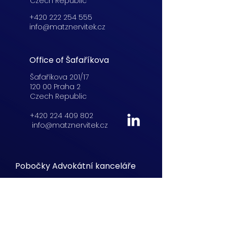
Czech Republic
+420 222 254 555
info@matznervitek.cz
Office of Šafaříkova
Šafaříkova 201/17
120 00 Praha 2
Czech Republic
+420 224 409 802
info@matznervitek.cz
Pobočky Advokátní kanceláře
Lucemburská
21,
Praha 3
+420 222 254 555
info@matznervitek.cz