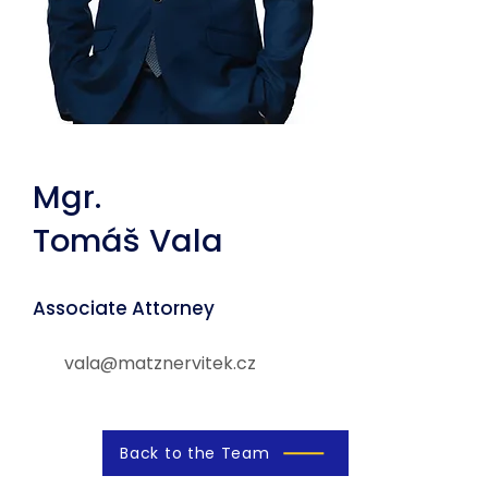
Mgr.
Tomáš
Vala
Associate Attorney
vala@matznervitek.cz
Back to the Team