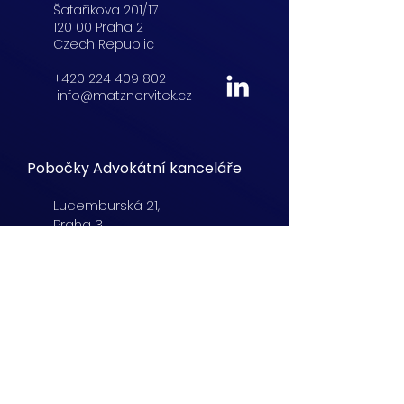
Šafaříkova 201/17
120 00 Praha 2
Czech Republic
+420 224 409 802
info@matznervitek.cz
Pobočky Advokátní kanceláře
Lucemburská
21,
Praha 3
+420 222 254 555
info@matznervitek.cz
Beranových 65,
Praha 9
+420 222 254 555
info@matznervitek.cz