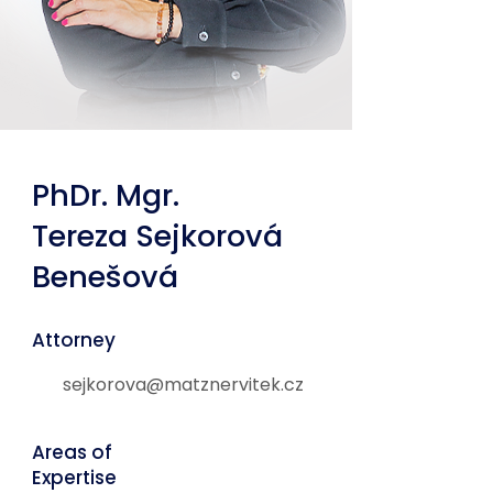
PhDr. Mgr.
Tereza Sejkorová
Benešová
Attorney
sejkorova@matznervitek.cz
Areas of
Expertise