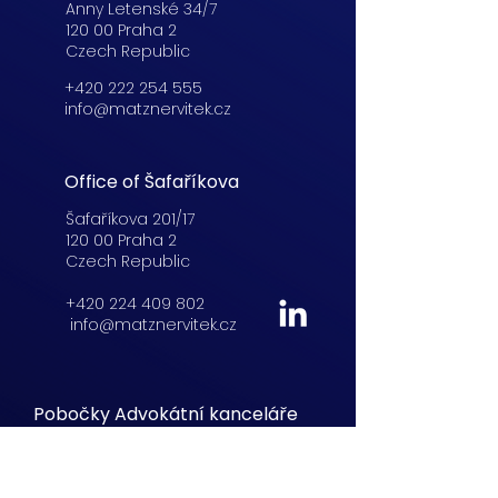
Anny Letenské 34/7
120 00 Praha 2
Czech Republic
+420 222 254 555
info@matznervitek.cz
Office of Šafaříkova
Šafaříkova 201/17
120 00 Praha 2
Czech Republic
+420 224 409 802
info@matznervitek.cz
Pobočky Advokátní kanceláře
Lucemburská
21,
Praha 3