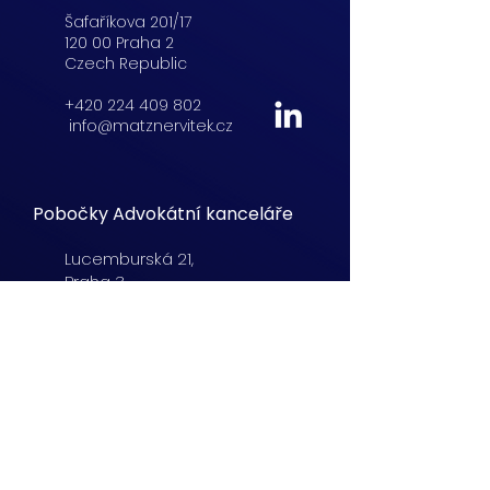
Šafaříkova 201/17
120 00 Praha 2
Czech Republic
+420 224 409 802
info@matznervitek.cz
Pobočky Advokátní kanceláře
Lucemburská
21,
Praha 3
+420 222 254 555
info@matznervitek.cz
Beranových 65,
Praha 9
+420 222 254 555
info@matznervitek.cz