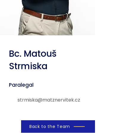
Bc. Matouš
Strmiska
Paralegal
strmiska@matznervitek.cz
Back to the Team