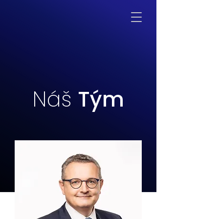
Náš
Tým