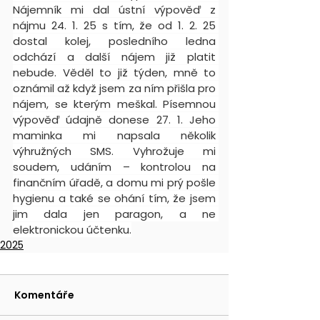
Nájemník mi dal ústní výpověď z 
nájmu 24. 1. 25 s tím, že od 1. 2. 25 
dostal kolej, posledního ledna 
odchází a další nájem již platit 
nebude. Věděl to již týden, mně to 
oznámil až když jsem za ním přišla pro 
nájem, se kterým meškal. Písemnou 
výpověď údajně donese 27. 1. Jeho 
maminka mi napsala několik 
výhružných SMS. Vyhrožuje mi 
soudem, udáním – kontrolou na 
finančním úřadě, a domu mi prý pošle 
hygienu a také se ohání tím, že jsem 
jim dala jen paragon, a ne 
elektronickou účtenku.
2025
Komentáře