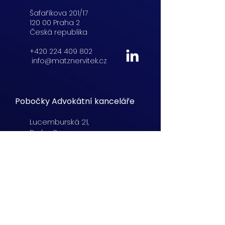
Šafaříkova 201/17
120 00 Praha 2
Česká republika
+420 224 409 802
info@matznervitek.cz
Pobočky Advokátní kanceláře
Lucemburská
21,
Praha 3
+420 222 254 555
info@matznervitek.cz
Beranových 65,
Praha 9
+420 222 254 555
info@matznervitek.cz