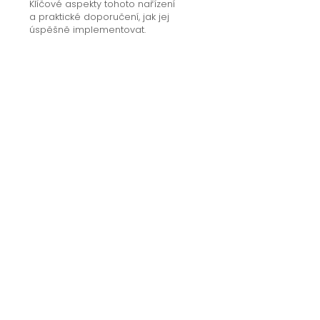
Klíčové aspekty tohoto nařízení
a praktické doporučení, jak jej
úspěšně implementovat.
Detail kurzu
Lektor
JUDr. Jiří Matzner, Ph.D., LL.M.
Profil lektora