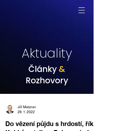
Aktuality
Články
&
Rozhovory
Jiří Matzner
28. 1. 2022
Do vězení půjdu s hrdostí, říká