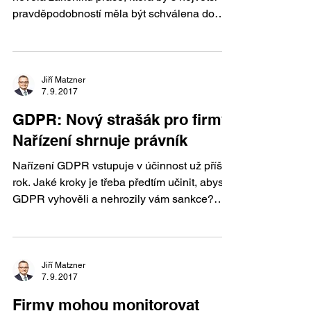
pravděpodobností měla být schválena do
konce letošního...
Jiří Matzner
7. 9. 2017
GDPR: Nový strašák pro firmy.
Nařízení shrnuje právník
Nařízení GDPR vstupuje v účinnost už příští
rok. Jaké kroky je třeba předtím učinit, abyste
GDPR vyhověli a nehrozily vám sankce?
Celý...
Jiří Matzner
7. 9. 2017
Firmy mohou monitorovat