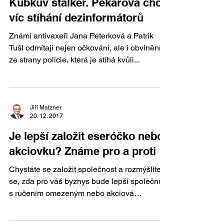
Kubkův stalker. Pekarová chce
víc stíhání dezinformátorů
Známí antivaxeři Jana Peterková a Patrik
Tušl odmítají nejen očkování, ale i obvinění
ze strany policie, která je stíhá kvůli...
Jiří Matzner
20. 12. 2017
Je lepší založit eseróčko nebo
akciovku? Známe pro a proti
Chystáte se založit společnost a rozmýšlíte
se, zda pro váš byznys bude lepší společnost
s ručením omezeným nebo akciová
společnost? ...