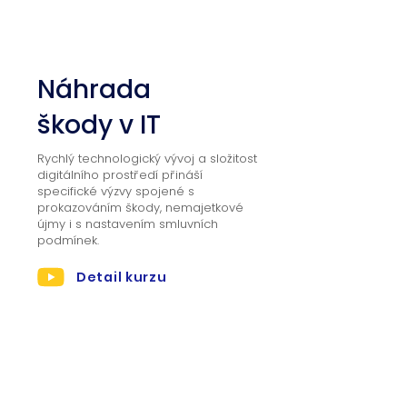
01
Náhrada
škody v IT
Rychlý technologický vývoj a složitost
digitálního prostředí přináší
specifické výzvy spojené s
prokazováním škody, nemajetkové
újmy i s nastavením smluvních
podmínek.
Detail kurzu
02