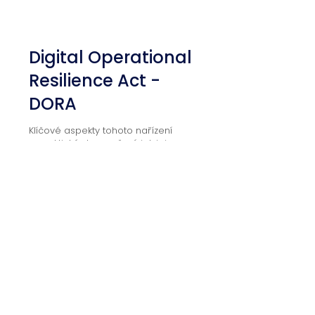
03
Digital Operational
Resilience Act -
DORA
Klíčové aspekty tohoto nařízení
a praktické doporučení, jak jej
úspěšně implementovat.
Detail kurzu
Lektor