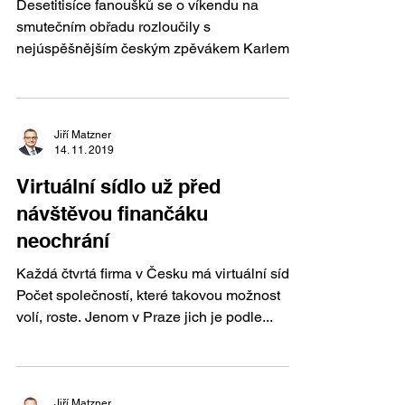
Desetitisíce fanoušků se o víkendu na
smutečním obřadu rozloučily s
nejúspěšnějším českým zpěvákem Karlem
Gottem. Po Mistrovi zůstaly...
Jiří Matzner
14. 11. 2019
Virtuální sídlo už před
návštěvou finančáku
neochrání
Každá čtvrtá firma v Česku má virtuální sídlo.
Počet společností, které takovou možnost
volí, roste. Jenom v Praze jich je podle...
Jiří Matzner