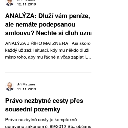
12. 11. 2019
ANALÝZA: Dluží vám peníze,
ale nemáte podepsanou
smlouvu? Nechte si dluh uznat
ANALÝZA JIŘÍHO MATZNERA | Asi skoro
každý už zažil situaci, kdy mu někdo dlužil a
místo toho, aby mu řádně a včas zaplatil,
zůstalo u...
Jiří Matzner
11. 11. 2019
Právo nezbytné cesty přes
sousední pozemky
Právo nezbytné cesty je komplexně
upraveno zákonem č. 89/2012 Sb., občanský