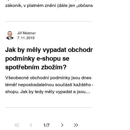
zákoník, v platném znění (dále jen „občanský
zákoník”)....
Jiří Matzner
7. 11. 2019
Jak by měly vypadat obchodní
podmínky e-shopu se
spotřebním zbožím?
Všeobecné obchodní podmínky jsou dnes už
téměř nepostradatelnou součástí každého e-
shopu. Jak by tedy měly vypadat a jsou
nějaké zákonné...
1
/
7