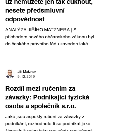
už nemůžete jen tak cuknout,
nesete předsmluvní
odpovědnost
ANALÝZA JIŘÍHO MATZNERA | S
příchodem nového občanského zákonu byl
do českého právního řádu zaveden také
právní institut tzv....
Jiří Matzner
9. 12. 2019
Rozdíl mezi ručením za
závazky: Podnikající fyzická
osoba a společník s.r.o.
Jaké jsou aspekty ručení za závazky z
podnikání, rozhodnete-li se podnikat jako
živnostník nebo jako společník společnosti s