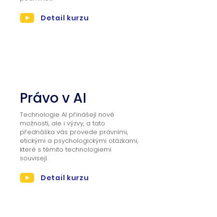
Detail kurzu
02
Právo v AI
Technologie AI přinášejí nové
možnosti, ale i výzvy, a tato
přednáška vás provede právními,
etickými a psychologickými otázkami,
které s těmito technologiemi
souvisejí.
Detail kurzu