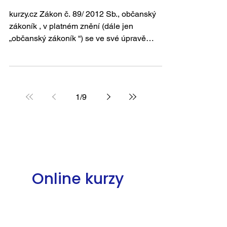
kurzy.cz Zákon č. 89/ 2012 Sb., občanský
zákoník , v platném znění (dále jen
„občanský zákoník “) se ve své úpravě
smluvních vztahů...
1
/
9
Online kurzy
01