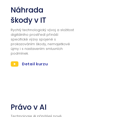
Náhrada
škody v IT
Rychlý technologický vývoj a složitost
digitálního prostředí přináší
specifické výzvy spojené s
prokazováním škody, nemajetkové
újmy i s nastavením smluvních
podmínek.
Detail kurzu
02
Právo v AI
Technologie AI přinášejí nové