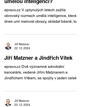
umělou inteligenci?
epravo.cz V uplynulých letech zažila
obrovský rozmach umělá inteligence, která
dnes umí malovat obrazy, skládat básně, točit
filmy nebo...
Jiří Matzner
22. 12. 2024
Jiří Matzner a Jindřich Vítek
epravo.cz Dvě významné advokátní
kanceláře, vedené Jiřím Matznerem a
Jindřichem Vítkem, se spojily v jeden celek.
V exkluzivním...
Jiří Matzner
20. 12. 2024