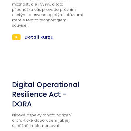
možnosti, ale i výzvy, a tato
přednáška vás provede právními,
etickými a psychologickými otázkami,
které s těmito technologiemi
souvisejí.
Detail kurzu
03
Digital Operational
Resilience Act -
DORA
Klíčové aspekty tohoto nařízení
a praktické doporučení, jak jej
úspěšně implementovat.