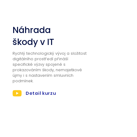
01
Náhrada
škody v IT
Rychlý technologický vývoj a složitost
digitálního prostředí přináší
specifické výzvy spojené s
prokazováním škody, nemajetkové
újmy i s nastavením smluvních
podmínek.
Detail kurzu
02