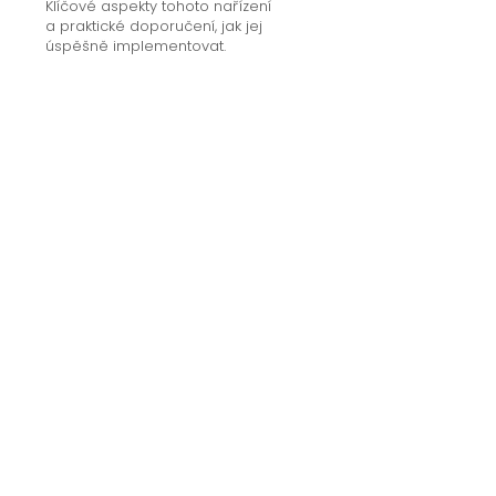
Klíčové aspekty tohoto nařízení
a praktické doporučení, jak jej
úspěšně implementovat.
Detail kurzu
Lektor
JUDr. Jiří Matzner, Ph.D., LL.M.
Profil lektora