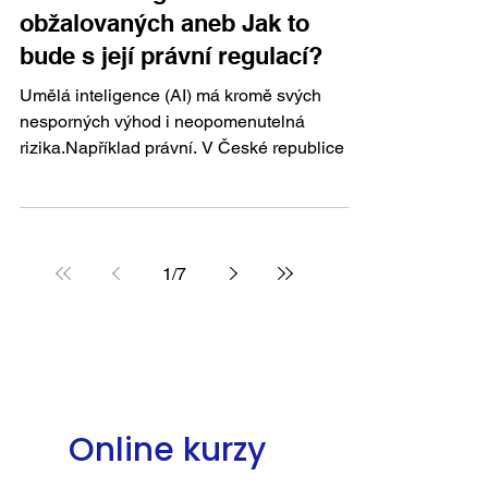
obžalovaných aneb Jak to
bude s její právní regulací?
Umělá inteligence (AI) má kromě svých
nesporných výhod i neopomenutelná
rizika.Například právní. V České republice i v
Evropské unii...
1
/
7
Online kurzy