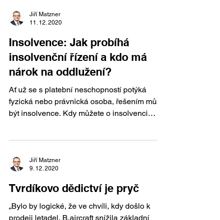
Jiří Matzner
11. 12. 2020
Insolvence: Jak probíhá
insolvenční řízení a kdo má
nárok na oddlužení?
Ať už se s platební neschopností potýká
fyzická nebo právnická osoba, řešením může
být insolvence. Kdy můžete o insolvenci
zažádat a jaké...
Jiří Matzner
9. 12. 2020
Tvrdíkovo dědictví je pryč
„Bylo by logické, že ve chvíli, kdy došlo k
prodeji letadel, B.aircraft snížila základní