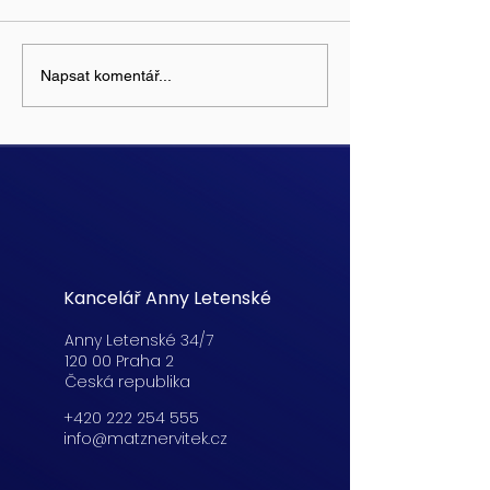
Napsat komentář...
Kancelář Anny Letenské
Anny Letenské 34/7
120 00 Praha 2
Česká republika
+420 222 254 555
info@matznervitek.cz