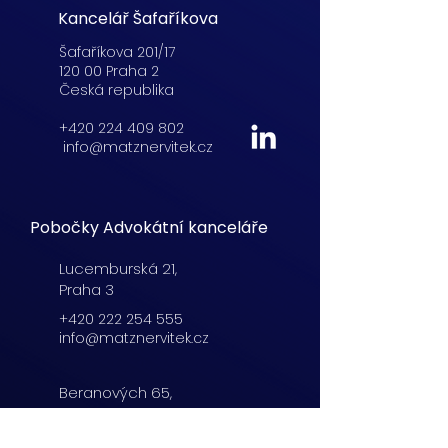
Kancelář Šafaříkova
Šafaříkova 201/17
120 00 Praha 2
Česká republika
+420 224 409 802
info@matznervitek.cz
Pobočky Advokátní kanceláře
Lucemburská
21,
Praha 3
+420 222 254 555
info@matznervitek.cz
Beranových 65,
Praha 9
+420 222 254 555