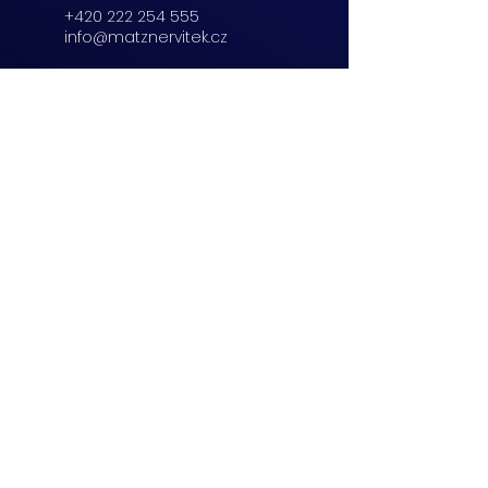
+420 222 254 555
info@matznervitek.cz
Beranových 65,
Praha 9
+420 222 254 555
info@matznervitek.cz
Lipová 28a,
Brno
+420 703 670 803
info@matznervitek.cz
VIS LEGIS
Matzner Tax & Accounting