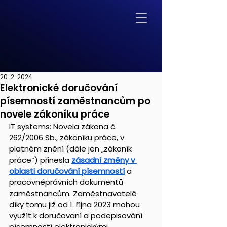
20. 2. 2024
Elektronické doručování
písemností zaměstnancům po
novele zákoníku práce
IT systems: Novela zákona č. 
262/2006 Sb., zákoníku práce, v 
platném znění (dále jen „zákoník 
práce“) přinesla 
zásadní změny v 
oblasti doručování písemností
a 
pracovněprávních dokumentů 
zaměstnancům. Zaměstnavatelé 
díky tomu již od 1. října 2023 mohou 
využít k doručovaní a podepisování 
písemností elektronickými 