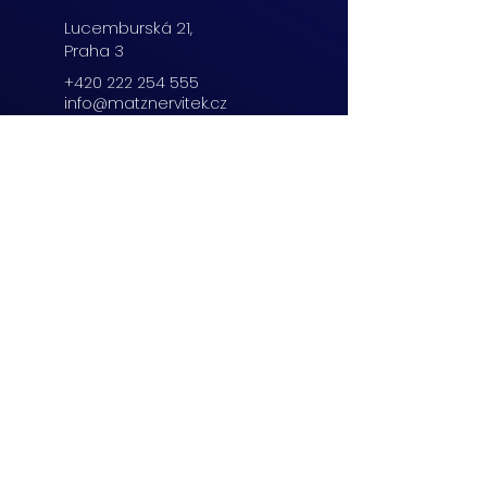
Lucemburská
21,
Praha 3
+420 222 254 555
info@matznervitek.cz
Beranových 65,
Praha 9
+420 222 254 555
info@matznervitek.cz
Lipová 28a,
Brno
+420 703 670 803
info@matznervitek.cz
VIS LEGIS