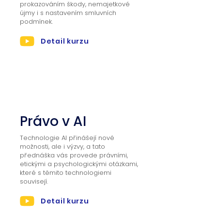
prokazováním škody, nemajetkové
újmy i s nastavením smluvních
podmínek.
Detail kurzu
02
Právo v AI
Technologie AI přinášejí nové
možnosti, ale i výzvy, a tato
přednáška vás provede právními,
etickými a psychologickými otázkami,
které s těmito technologiemi
souvisejí.
Detail kurzu