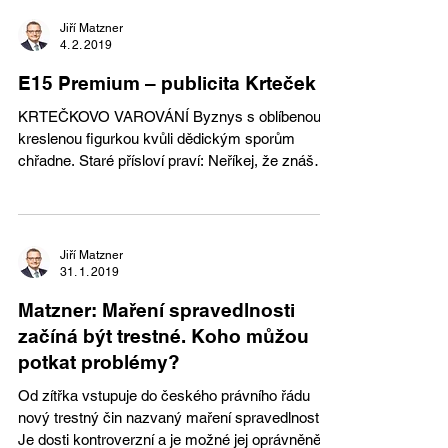
Jiří Matzner
4. 2. 2019
E15 Premium – publicita Krteček
KRTEČKOVO VAROVÁNÍ Byznys s oblíbenou
kreslenou figurkou kvůli dědickým sporům
chřadne. Staré přísloví praví: Neříkej, že znáš
své...
Jiří Matzner
31. 1. 2019
Matzner: Maření spravedlnosti
začíná být trestné. Koho můžou
potkat problémy?
Od zítřka vstupuje do českého právního řádu
nový trestný čin nazvaný maření spravedlnosti.
Je dosti kontroverzní a je možné jej oprávněně...