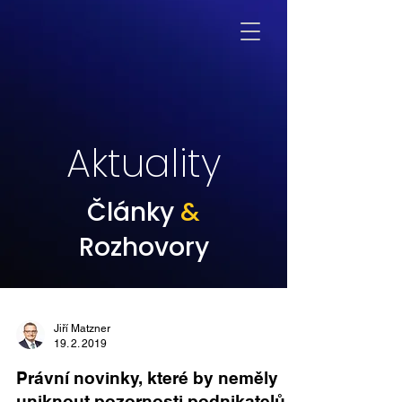
Aktuality
Články
&
Rozhovory
Jiří Matzner
19. 2. 2019
Právní novinky, které by neměly
uniknout pozornosti podnikatelů v