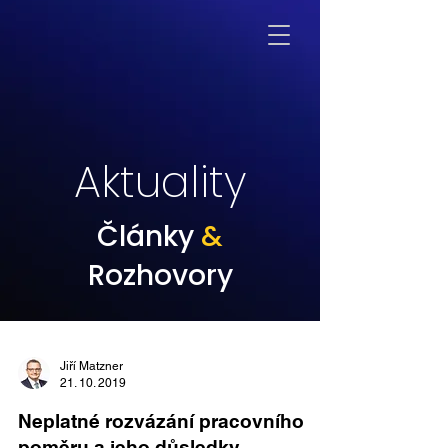
Aktuality
Články
&
Rozhovory
Jiří Matzner
21. 10. 2019
Neplatné rozvázání pracovního
poměru a jeho důsledky