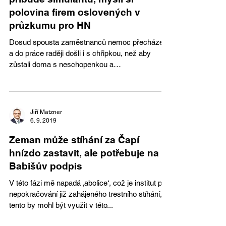
polovina firem oslovených v
průzkumu pro HN
Dosud spousta zaměstnanců nemoc přecházela
a do práce raději došli i s chřipkou, než aby
zůstali doma s neschopenkou a
neproplacenými...
Jiří Matzner
6. 9. 2019
Zeman může stíhání za Čapí
hnízdo zastavit, ale potřebuje na to
Babišův podpis
V této fázi mě napadá ‚abolice‘, což je institut pro
nepokračování již zahájeného trestního stíhání,
tento by mohl být využit v této...