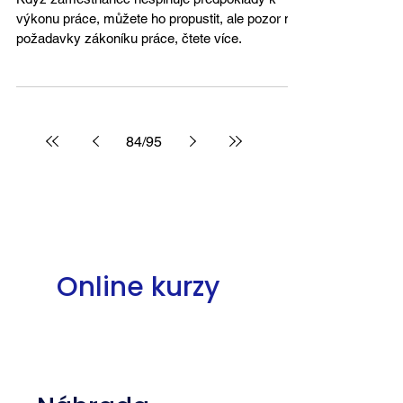
výkonu práce, můžete ho propustit, ale pozor na
požadavky zákoníku práce, čtete více.
84
/
95
Online kurzy
01