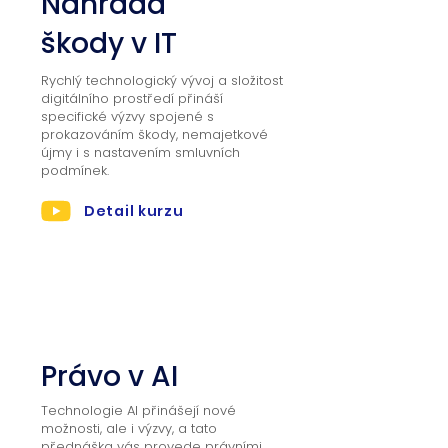
Náhrada
škody v IT
Rychlý technologický vývoj a složitost
digitálního prostředí přináší
specifické výzvy spojené s
prokazováním škody, nemajetkové
újmy i s nastavením smluvních
podmínek.
Detail kurzu
02
Právo v AI
Technologie AI přinášejí nové
možnosti, ale i výzvy, a tato
přednáška vás provede právními,