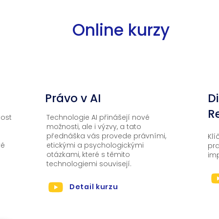
ější
vn
Online kurzy
02
Právo v AI
D
R
tost
Technologie AI přinášejí nové
možnosti, ale i výzvy, a tato
přednáška vás provede právními,
Klí
vé
etickými a psychologickými
pra
otázkami, které s těmito
im
technologiemi souvisejí.
Detail kurzu