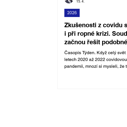
15. 4.
2026
Zkušenosti z covidu 
i při ropné krizi. Sou
začnou řešit podobn
problémy.
Časopis Týden. Když celý svět 
letech 2020 až 2022 covidovou
pandemii, mnozí si mysleli, že 
dění nemá obdoby. Žili jsme v
lockdownu, podvolovali jsme s
opatřením, která jsme nikdy nez
zjišťovali jsme, jak rychle můž
přestat cestovat a jaké to vše
dopady na ekonomiku. Přesto n
překvapuje, co všechno se můž
stát. Připravme se teď na to, že válka v