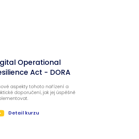
ějším plášti výše uvedené budovy.
03
igital Operational
esilience Act - DORA
čové aspekty tohoto nařízení a
ktické doporučení, jak jej úspěšně
plementovat.
Detail kurzu