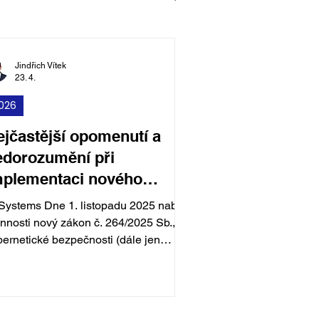
Jindřich Vítek
23. 4.
026
ejčastější opomenutí a
edorozumění při
mplementaci nového
ákona o kybernetické
s Dne 1. listopadu 2025 nabyl
ezpečnosti
innosti nový zákon č. 264/2025 Sb., o
bernetické bezpečnosti (dále jen
OKB“), který v rámci transpozice
ropské směrnice NIS2 zásadně změnil
ístup k ochraně důležitých
formačních a komunikačních systémů.