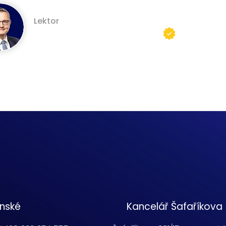
Lektor
Profil lekt
JUDr. Jiří Matzner, Ph.D., LL.M.
enské
Kancelář Šafaříkova