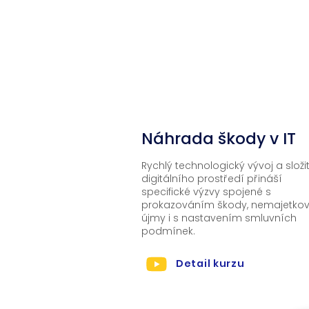
Íránu bude mít ještě dlouhodob
důsledky , než měl covid.
01
Náhrada škody v IT
Rychlý technologický vývoj a složi
digitálního prostředí přináší
specifické výzvy spojené s
prokazováním škody, nemajetko
újmy i s nastavením smluvních
podmínek.
Detail kurzu