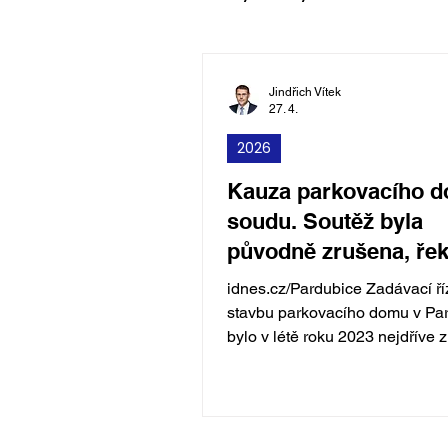
Jindřich Vítek
27. 4.
2026
Kauza parkovacího 
soudu. Soutěž byla
původně zrušena, řek
svědek
idnes.cz/Pardubice Zadávací ří
stavbu parkovacího domu v Pa
bylo v létě roku 2023 nejdříve 
ekonomických důvodů. Později
námitkách se zdroje financován
městský fond své rozhodnutí o 
soutěže anuloval a podepsal s