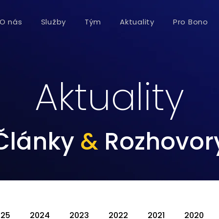
O nás
Služby
Tým
Aktuality
Pro Bono
Aktuality
Články
&
Rozhovor
025
2024
2023
2022
2021
2020