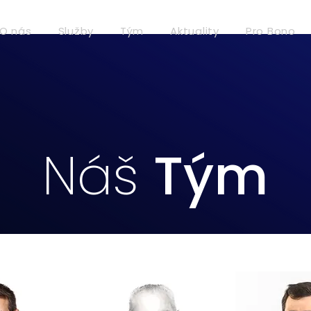
O nás
Služby
Tým
Aktuality
Pro Bono
Náš
Tým