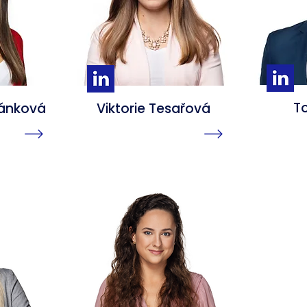
T
mánková
Viktorie Tesařová