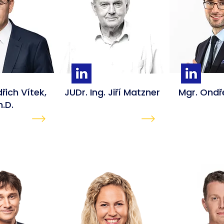
dřich Vítek,
JUDr. Ing. Jiří
Matzner
Mgr. Ondř
h.D.