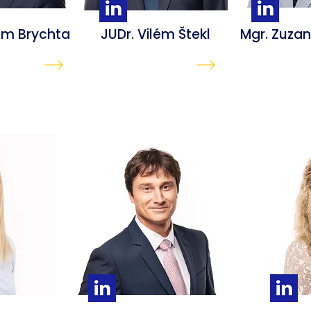
am Brychta
JUDr. Vilém Štekl
Mgr. Zuza