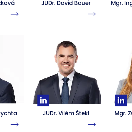
žková
JUDr. David Bauer
Mgr. In
rychta
JUDr. Vilém Štekl
Mgr. 