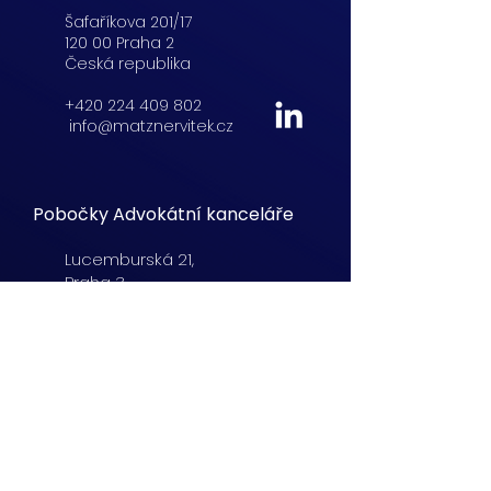
Šafaříkova 201/17
120 00 Praha 2
Česká republika
+420 224 409 802
info@matznervitek.cz
Pobočky Advokátní kanceláře
Lucemburská
21,
Praha 3
+420 222 254 555
info@matznervitek.cz
Beranových 65,
Praha 9
+420 222 254 555
info@matznervitek.cz