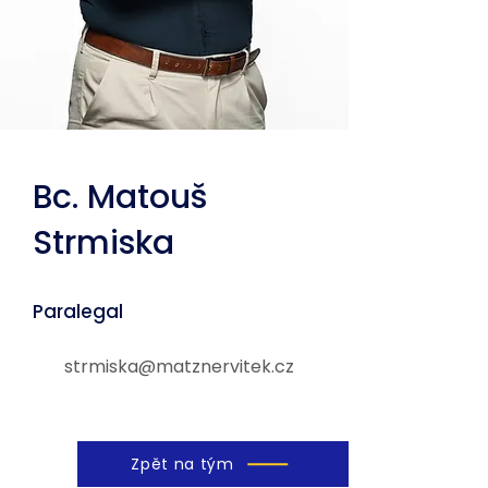
Bc. Matouš
Strmiska
Paralegal
strmiska@matznervitek.cz
Zpět na tým