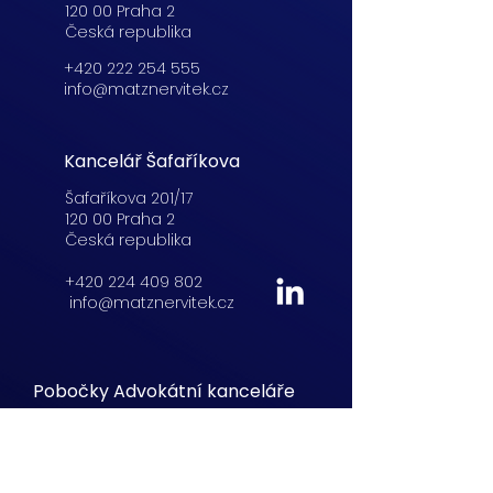
120 00 Praha 2
Česká republika
+420 222 254 555
info@matznervitek.cz
Kancelář Šafaříkova
Šafaříkova 201/17
120 00 Praha 2
Česká republika
+420 224 409 802
info@matznervitek.cz
Pobočky Advokátní kanceláře
Lucemburská
21,
Praha 3
+420 222 254 555