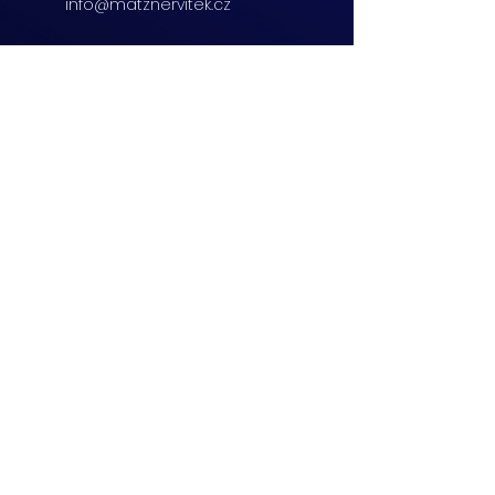
info@matznervitek.cz
Beranových 65,
Praha 9
+420 222 254 555
info@matznervitek.cz
Lipová 28a,
Brno
+420 703 670 803
info@matznervitek.cz
VIS LEGIS
Matzner Tax & Accounting