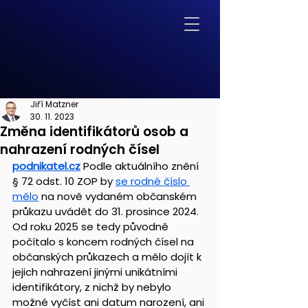
Jiří Matzner
30. 11. 2023
Změna identifikátorů osob a
nahrazení rodných čísel
podnikatel.cz
Podle aktuálního znění 
§ 72 odst. 10 ZOP by 
se rodné číslo 
mělo
 na nově vydaném občanském 
průkazu uvádět do 31. prosince 2024. 
Od roku 2025 se tedy původně 
počítalo s koncem rodných čísel na 
občanských průkazech a mělo dojít k 
jejich nahrazení jinými unikátními 
identifikátory, z nichž by nebylo 
možné vyčíst ani datum narození, ani 