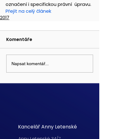
označení i specifickou právní  úpravu.
Přejít na celý článek 
2017
Komentáře
Napsat komentář...
Kancelář Anny Letenské
Anny Letenské 34/7