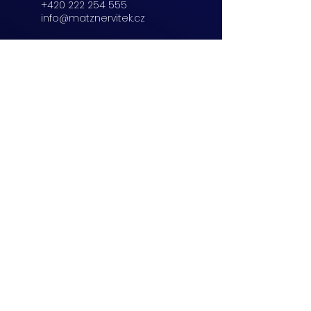
+420 222 254 555
info@matznervitek.cz
Beranových 65,
Praha 9
+420 222 254 555
info@matznervitek.cz
Lipová 28a,
Brno
+420 703 670 803
info@matznervitek.cz
VIS LEGIS
Matzner Tax & Accounting