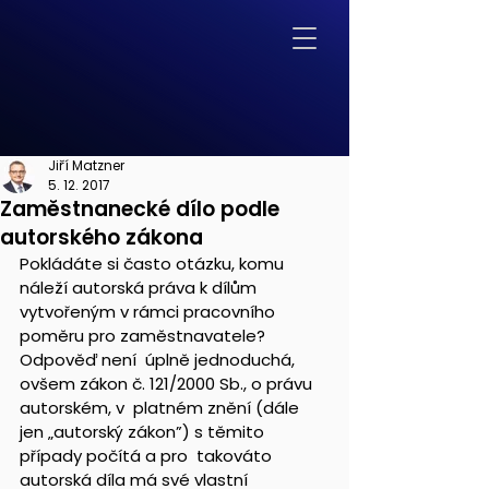
Jiří Matzner
5. 12. 2017
Zaměstnanecké dílo podle
autorského zákona
Pokládáte si často otázku, komu 
náleží autorská práva k dílům  
vytvořeným v rámci pracovního 
poměru pro zaměstnavatele? 
Odpověď není  úplně jednoduchá, 
ovšem zákon č. 121/2000 Sb., o právu 
autorském, v  platném znění (dále 
jen „autorský zákon”) s těmito 
případy počítá a pro  takováto 
autorská díla má své vlastní 