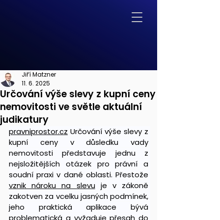
Jiří Matzner
11. 6. 2025
Určování výše slevy z kupní ceny
nemovitosti ve světle aktuální
judikatury
pravniprostor.cz
 Určování výše slevy z 
kupní ceny v důsledku vady 
nemovitosti představuje jednu z 
nejsložitějších otázek pro právní a 
soudní praxi v dané oblasti. Přestože 
vznik nároku na slevu
 je v zákoně 
zakotven za vcelku jasných podmínek, 
jeho praktická aplikace bývá 
problematická a vyžaduje přesah do 