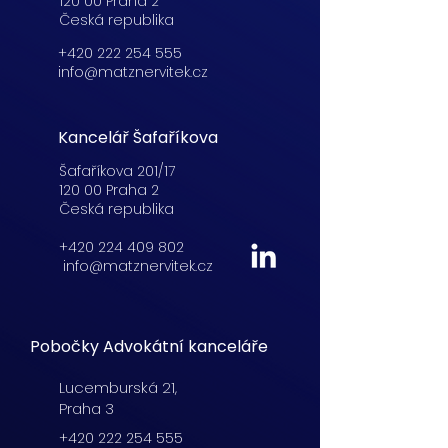
120 00 Praha 2
Česká republika
+420 222 254 555
info@matznervitek.cz
Kancelář Šafaříkova
Šafaříkova 201/17
120 00 Praha 2
Česká republika
+420 224 409 802
info@matznervitek.cz
Pobočky Advokátní kanceláře
Lucemburská
21,
Praha 3
+420 222 254 555