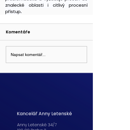
znalecké oblasti i citlivý procesní 
přístup
.
Komentáře
Napsat komentář...
Kancelář Anny Letenské
Anny Letenské 34/7