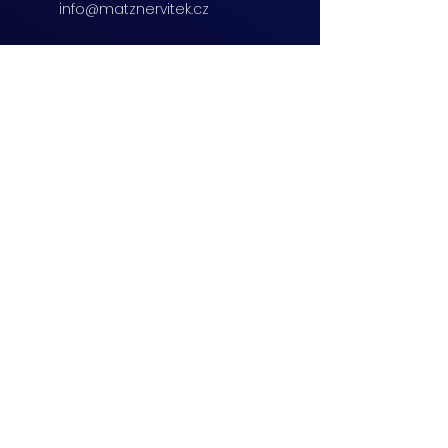
info@matznervitek.cz
Beranových 65,
Praha 9
+420 222 254 555
info@matznervitek.cz
Lipová 28a,
Brno
+420 703 670 803
info@matznervitek.cz
VIS LEGIS
Matzner Tax & Accounting