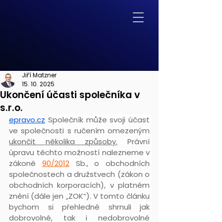
Jiří Matzner
15. 10. 2025
Ukončení účasti společníka v
s.r.o.
epravo.cz
Společník může svoji účast 
ve společnosti s ručením omezeným 
ukončit několika způsoby.
 Právní 
úpravu těchto možností nalezneme v 
zákoně 
90/2012
 Sb., o obchodních 
společnostech a družstvech (zákon o 
obchodních korporacích), v platném 
znění (dále jen „ZOK“). V tomto článku 
bychom si přehledně shrnuli jak 
dobrovolné, tak i nedobrovolné 