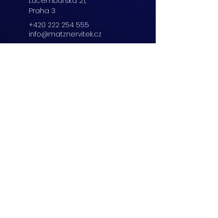
Lucemburská
21,
Praha 3
+420 222 254 555
info@matznervitek.cz
Beranových 65,
Praha 9
+420 222 254 555
info@matznervitek.cz
Lipová 28a,
Brno
+420 703 670 803
info@matznervitek.cz
VIS LEGIS