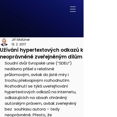
Jiří Matzner
13. 2. 2017
Užívání hypertextových odkazů k
neoprávněně zveřejněným dílům
Soudní dvůr Evropské unie (“SDEU”) 
nedávno přišel s relativně  
průlomovým, avšak do jisté míry i 
trochu překvapivým rozhodnutím.  
Rozhodnutí se týká uveřejňování 
hypertextových odkazů na internetu,  
odkazujících na obsah chráněný 
autorským právem, avšak zveřejněný 
bez  souhlasu autora – tedy 
neoprávněně. Přesto, že 