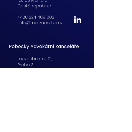
120 00 Praha 2
Česká republika
+420 224 409 802
info@matznervitek.cz
Pobočky Advokátní kanceláře
Lucemburská
21,
Praha 3
+420 222 254 555
info@matznervitek.cz
Beranových 65,
Praha 9
+420 222 254 555
info@matznervitek.cz