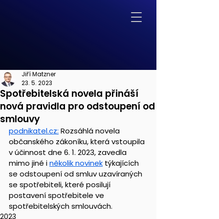
Jiří Matzner
23. 5. 2023
Spotřebitelská novela přináší
nová pravidla pro odstoupení od
smlouvy
podnikatel.cz:
 Rozsáhlá novela 
občanského zákoníku, která vstoupila 
v účinnost dne 6. 1. 2023, zavedla 
mimo jiné i 
několik novinek
 týkajících 
se odstoupení od smluv uzavíraných 
se spotřebiteli, které posilují 
postavení spotřebitele ve 
spotřebitelských smlouvách. 
2023