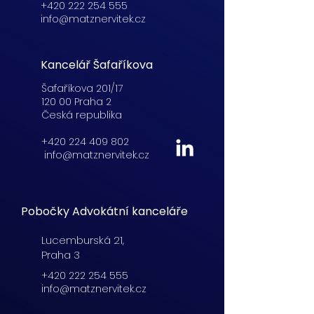
+420 222 254 555
info@matznervitek.cz
Kancelář Šafaříkova
Šafaříkova 201/17
120 00 Praha 2
Česká republika
+420 224 409 802
info@matznervitek.cz
Pobočky Advokátní kanceláře
Lucemburská
21,
Praha 3
+420 222 254 555
info@matznervitek.cz