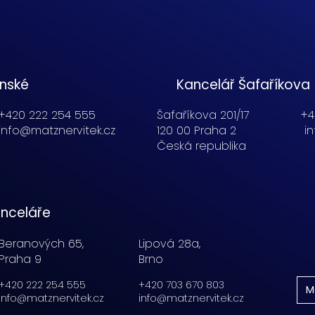
enské
Kancelář Šafaříkova
+420 222 254 555
Šafaříkova 201/17
+4
info@matznervitek.cz
120 00 Praha 2
i
Česká republika
nceláře
Beranových 65,
Lipová 28a,
Praha 9
Brno
+420 222 254 555
+420 703 670 803
M
info@matznervitek.cz
info@matznervitek.cz