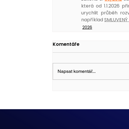
která od 1.1.2026 p
urychlit průběh roz
například 
SMLUVENÝ
2026
Komentáře
Napsat komentář...