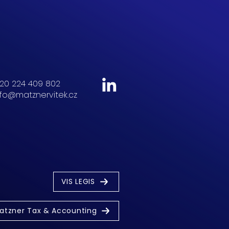
20 224 409 802
nfo@matznervitek.cz
VIS LEGIS
atzner Tax & Accounting