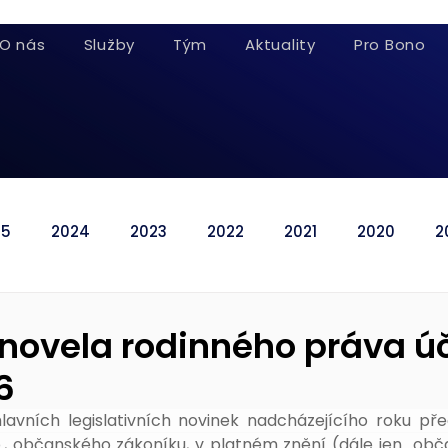
O nás
Služby
Tým
Aktuality
Pro Bono
25
2024
2023
2022
2021
2020
2
novela rodinného práva ú
6
lavních legislativních novinek nadcházejícího roku pře
., občanského zákoníku, v platném znění (dále jen „obča