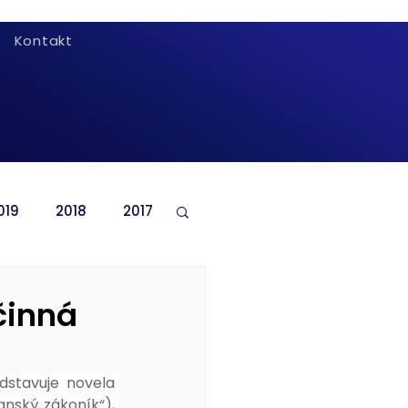
Kontakt
019
2018
2017
činná
dstavuje novela 
nský zákoník“), 