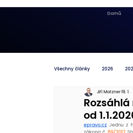
Domů
Všechny články
2026
20
Jiří Matzner
19. 1.
Rozsáhlá 
od 1.1.202
epravo.cz
Jednu z h
zákona č. 
89/2012
 Sb