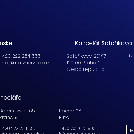
enské
Kancelář Šafaříkova
+420 222 254 555
Šafaříkova 201/17
+4
info@matznervitek.cz
120 00 Praha 2
i
Česká republika
nceláře
Beranových 65,
Lipová 28a,
Praha 9
Brno
+420 222 254 555
+420 703 670 803
M