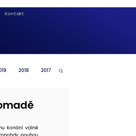
Kontakt
019
2018
2017
romadě
u konání valné 
á mnohdy pouhou 