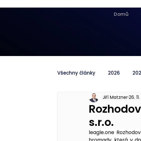
Domů
Všechny články
2026
20
Jiří Matzner
26. 11
Rozhodov
s.r.o.
leagle.one
 Rozhodová
hromady, která v dn