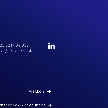
20 224 409 802
nfo@matznervitek.cz
VIS LEGIS
atzner Tax & Accounting