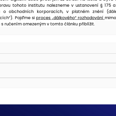
pravu tohoto institutu nalezneme v ustanovení § 175 a 
a o obchodních korporacích, v platném znění (dále
ích“). Pojďme si 
proces „dálkového“ rozhodování 
mimo 
 s ručením omezeným v tomto článku přiblížit.