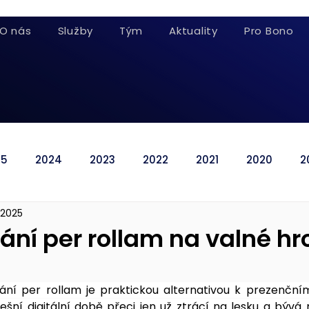
O nás
Služby
Tým
Aktuality
Pro Bono
25
2024
2023
2022
2021
2020
2
. 2025
ání per rollam na valné h
ní per rollam je praktickou alternativou k prezenčním
ešní digitální době přeci jen už ztrácí na lesku a býv