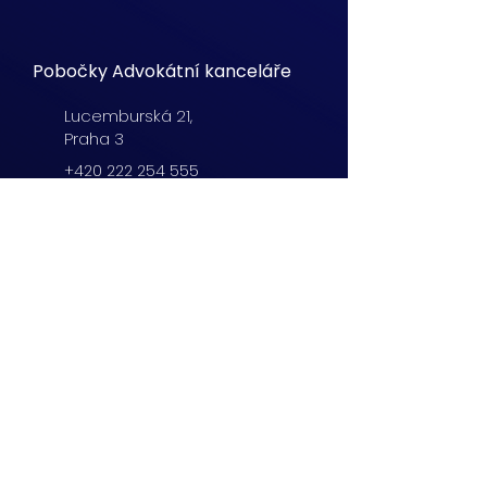
Pobočky Advokátní kanceláře
Lucemburská
21,
Praha 3
+420 222 254 555
info@matznervitek.cz
Beranových 65,
Praha 9
+420 222 254 555
info@matznervitek.cz
Lipová 28a,
Brno
+420 703 670 803
info@matznervitek.cz