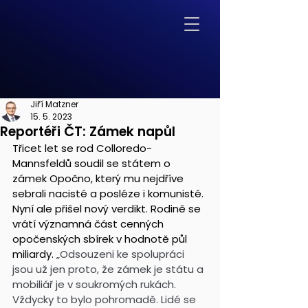
Jiří Matzner
15. 5. 2023
Reportéři ČT: Zámek napůl
Třicet let se rod Colloredo-
Mannsfeldů soudil se státem o 
zámek Opočno, který mu nejdříve 
sebrali nacisté a posléze i komunisté. 
Nyní ale přišel nový verdikt. Rodině se 
vrátí významná část cenných 
opočenských sbírek v hodnotě půl 
miliardy. 
„Odsouzeni ke spolupráci 
jsou už jen proto, že zámek je státu a 
mobiliář je v soukromých rukách. 
Vždycky to bylo pohromadě. Lidé se 