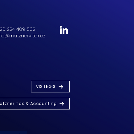
20 224 409 802
nfo@matznervitek.cz
VIS LEGIS
atzner Tax & Accounting