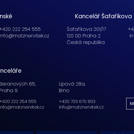
enské
Kancelář Šafaříkova
+420 222 254 555
Šafaříkova 201/17
+4
info@matznervitek.cz
120 00 Praha 2
i
Česká republika
nceláře
Beranových 65,
Lipová 28a,
Praha 9
Brno
+420 222 254 555
+420 703 670 803
M
info@matznervitek.cz
info@matznervitek.cz