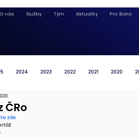
O nás
Služby
Tým
Aktuality
Pro Bono
25
2024
2023
2022
2021
2020
2
 2020
z ČRo
ete zde
ortáž
p