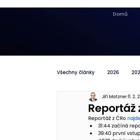
Domů
Všechny články
2026
20
Jiří Matzner
11. 2.
Reportáž 
Reportáž z ČRo 
najd
31:44 začíná rep
39:40 první vstu