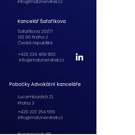
info@matznervitek.cz
Kancelář Šafaříkova
Šafaříkova 201/17
120 00 Praha 2
Česká republika
+420 224 409 802
info@matznervitek.cz
Pobočky Advokátní kanceláře
Lucemburská
21,
Praha 3
+420 222 254 555
info@matznervitek.cz
Beranových 65,