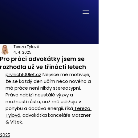
Tereza Tylová
4. 4. 2025
Pro práci advokátky jsem se
rozhodla už ve třinácti letech
prvnich100let.cz
 Nejvíce mě motivuje, 
že se každý den učím něco nového a 
má práce není nikdy stereotypní. 
Právo nabízí neustálé výzvy a 
možnosti růstu, což mě udržuje v 
pohybu a dodává energii, říká
 Tereza 
Tylová
, advokátka kanceláře Matzner 
& Vítek.
2025