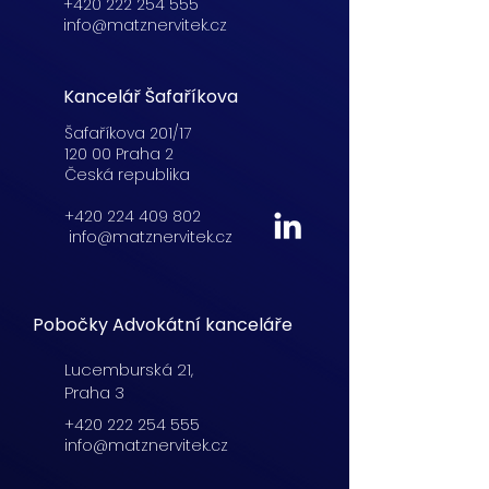
+420 222 254 555
info@matznervitek.cz
Kancelář Šafaříkova
Šafaříkova 201/17
120 00 Praha 2
Česká republika
+420 224 409 802
info@matznervitek.cz
Pobočky Advokátní kanceláře
Lucemburská
21,
Praha 3
+420 222 254 555
info@matznervitek.cz