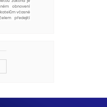
metou zákona je 
sném obnovení 
ikatelům včasné 
elem předejití 