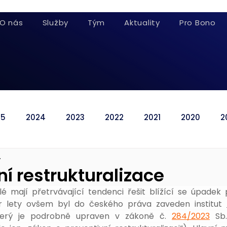
O nás
Služby
Tým
Aktuality
Pro Bono
25
2024
2023
2022
2021
2020
2
.
ní restrukturalizace
lé mají přetrvávající tendenci řešit blížící se úpadek 
ár lety ovšem byl do českého práva zaveden institut 
terý je podrobně upraven v zákoně č. 
284/2023
 Sb.