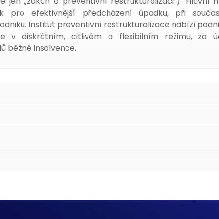
ále jen „zákon o preventivní restrukturalizaci“). Hlavní 
k pro efektivnější předcházení úpadku, při souča
dniku. Institut preventivní restrukturalizace nabízí podn
ze v diskrétním, citlivém a flexibilním režimu, za úč
ů běžné insolvence.