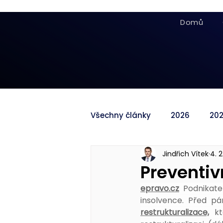
Domů
Všechny články
2026
20
Jindřich Vítek
4. 2
Preventiv
epravo.cz
Podnikate
insolvence. Před p
restrukturalizace,
 k