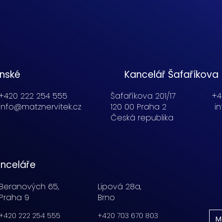
enské
Kancelář Šafaříkova
+420 222 254 555
Šafaříkova 201/17
+4
info@matznervitek.cz
120 00 Praha 2
i
Česká republika
nceláře
Beranových 65,
Lipová 28a,
Praha 9
Brno
+420 222 254 555
+420 703 670 803
M