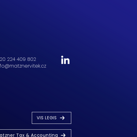
20 224 409 802
nfo@matznervitek.cz
VIS LEGIS
atzner Tax & Accounting