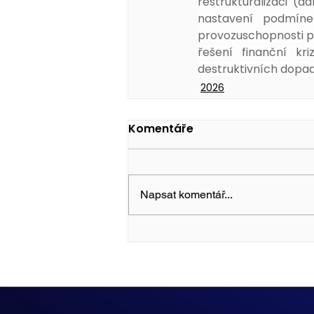
restrukturalizaci (d
nastavení podmíne
provozuschopnosti po
řešení finanční kri
destruktivních dopad
2026
Komentáře
Napsat komentář...