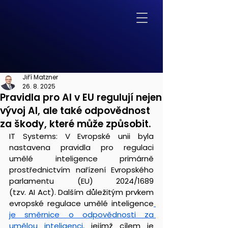
Jiří Matzner
26. 8. 2025
Pravidla pro AI v EU regulují nejen
vývoj AI, ale také odpovědnost
za škody, které může způsobit.
IT Systems: V Evropské unii byla 
nastavena pravidla pro regulaci 
umělé inteligence primárně 
prostřednictvím nařízení Evropského 
parlamentu (EU) 2024/1689 
(tzv. AI Act). Dalším důležitým prvkem 
evropské regulace umělé inteligence
je směrnice o odpovědnosti za 
umělou inteligenci,
 jejímž cílem je 