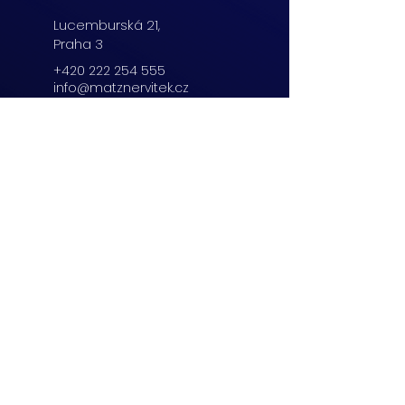
Lucemburská
21,
Praha 3
+420 222 254 555
info@matznervitek.cz
Beranových 65,
Praha 9
+420 222 254 555
info@matznervitek.cz
Lipová 28a,
Brno
+420 703 670 803
info@matznervitek.cz
VIS LEGIS