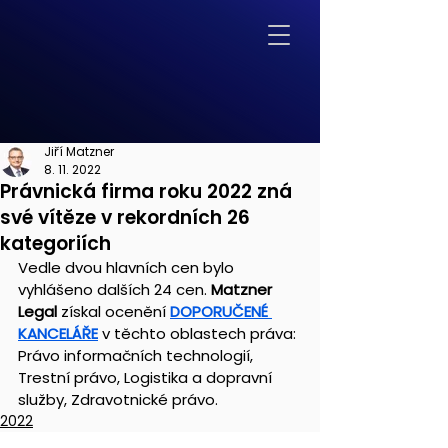
Jiří Matzner
8. 11. 2022
Právnická firma roku 2022 zná
své vítěze v rekordních 26
kategoriích
Vedle dvou hlavních cen bylo 
vyhlášeno dalších 24 cen. 
Matzner 
Legal 
získal ocenění 
DOPORUČENÉ 
KANCELÁŘE
v těchto oblastech práva: 
Právo informačních technologií, 
Trestní právo, Logistika a dopravní 
služby, Zdravotnické právo.
2022