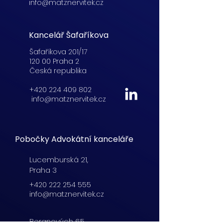
info@matznervitek.cz
Kancelář Šafaříkova
Šafaříkova 201/17
120 00 Praha 2
Česká republika
+420 224 409 802
info@matznervitek.cz
Pobočky Advokátní kanceláře
Lucemburská
21,
Praha 3
+420 222 254 555
info@matznervitek.cz
Beranových 65,