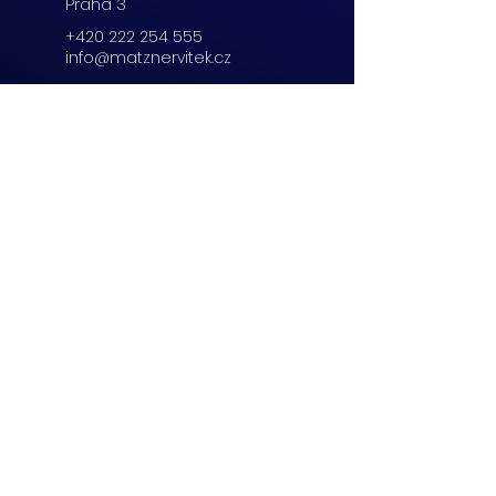
Praha 3
+420 222 254 555
info@matznervitek.cz
Beranových 65,
Praha 9
+420 222 254 555
info@matznervitek.cz
Lipová 28a,
Brno
+420 703 670 803
info@matznervitek.cz
VIS LEGIS
Matzner Tax & Accounting