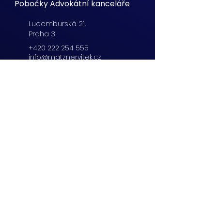
Pobočky Advokátní kanceláře
Lucemburská
21,
Praha 3
+420 222 254 555
info@matznervitek.cz
Beranových 65,
Praha 9
+420 222 254 555
info@matznervitek.cz
Lipová 28a,
Brno
+420 703 670 803
info@matznervitek.cz
VIS LEGIS