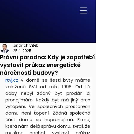
Jindřich Vítek
25. 1. 2025
Právní poradna: Kdy je zapotřebí
vystavit průkaz energetické
náročnosti budovy?
rtvj.cz
V domě se šesti byty máme 
založené SVJ od roku 1998. Od té 
doby nebyl žádný byt prodán či 
pronajímám. Každý byt má jiný druh 
vytápění. Ve společných prostorech 
domu není topení. Žádná společná 
část domu se nepronajímá. Firma, 
která nám dělá správu domu, tvrdí, že 
musíme nechat 
vystavit průkaz 