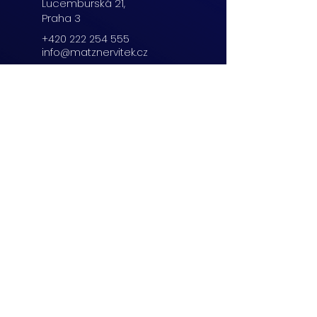
Lucemburská
21,
Praha 3
+420 222 254 555
info@matznervitek.cz
Beranových 65,
Praha 9
+420 222 254 555
info@matznervitek.cz
Lipová 28a,
Brno
+420 703 670 803
info@matznervitek.cz
VIS LEGIS