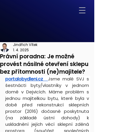
Jindřich Vítek
1. 4. 2025
Právní poradna: Je možné
provést násilné otevření sklepu
bez přítomnosti (ne)majitele?
portalobydleni.cz
Jsme malé SVJ s 
šestnácti byty/vlastníky v jednom 
domě v Dejvicích. Máme problém s 
jednou majitelkou bytu, které byla v 
době před rekonstrukcí sklepních 
prostor (2016) dočasně poskytnuta 
(na základě ústní dohody) k 
uskladnění jejích věcí sklepní zděná 
prostora (součást společných 