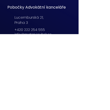
Pobočky Advokátní kanceláře
Lucemburská
21,
Praha 3
+420 222 254 555
info@matznervitek.cz
Beranových 65,
Praha 9
+420 222 254 555
info@matznervitek.cz
Lipová 28a,
Brno
+420 703 670 803
info@matznervitek.cz