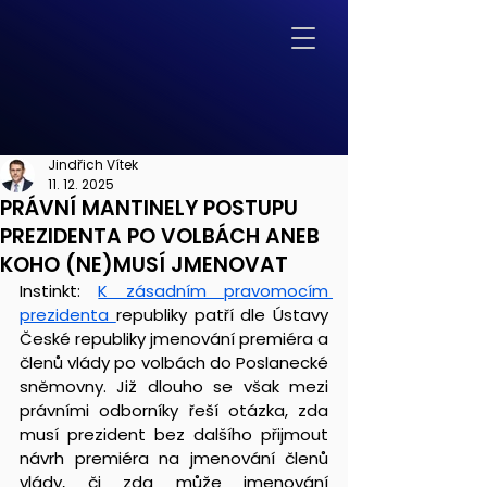
Jindřich Vítek
11. 12. 2025
PRÁVNÍ MANTINELY POSTUPU
PREZIDENTA PO VOLBÁCH ANEB
KOHO (NE)MUSÍ JMENOVAT
Instinkt: 
K zásadním pravomocím 
prezidenta 
republiky patří dle Ústavy 
České republiky jmenování premiéra a 
členů vlády po volbách do Poslanecké 
sněmovny. Již dlouho se však mezi 
právními odborníky řeší otázka, zda 
musí prezident bez dalšího přijmout 
návrh premiéra na jmenování členů 
vlády, či zda může jmenování 