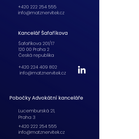
+420 222 254 555
info@matznervitek.cz
Kancelář Šafaříkova
Šafaříkova 201/17
120 00 Praha 2
Česká republika
+420 224 409 802
info@matznervitek.cz
Pobočky Advokátní kanceláře
Lucemburská
21,
Praha 3
+420 222 254 555
info@matznervitek.cz