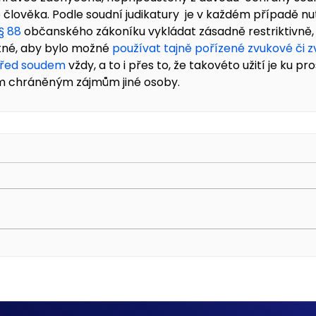
člověka. Podle soudní judikatury  je v každém případě nut
§ 88
 občanského zákoníku vykládat zásadně restriktivně,
tné, aby bylo možné 
používat tajně pořízené zvukové či 
před soudem
 vždy, a to i přes to, že takovéto užití je ku p
 chráněným zájmům jiné osoby.