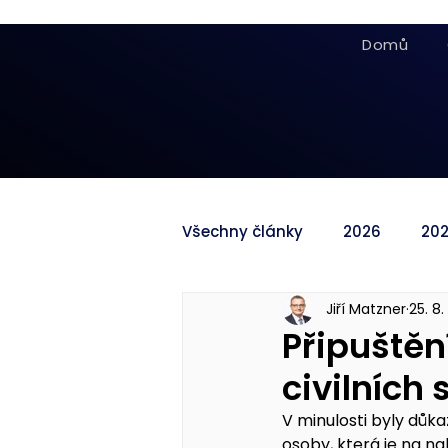
Domů
Všechny články
2026
20
Jiří Matzner
25. 8.
Připuště
civilních
V minulosti byly dů
osoby, která je na n