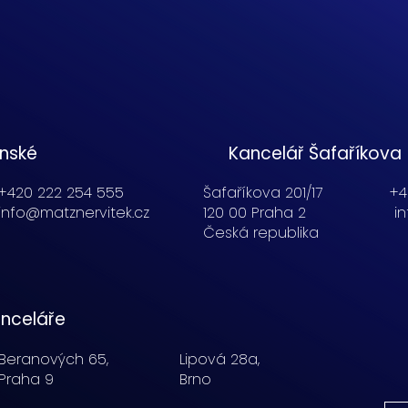
enské
Kancelář Šafaříkova
+420 222 254 555
Šafaříkova 201/17
+4
info@matznervitek.cz
120 00 Praha 2
i
Česká republika
nceláře
Beranových 65,
Lipová 28a,
Praha 9
Brno