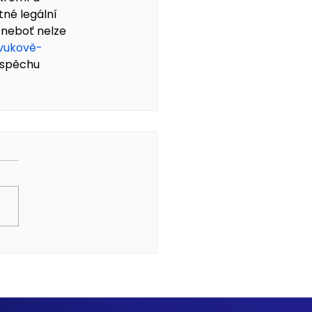
né legální 
 neboť nelze 
zvukově-
rospěchu 