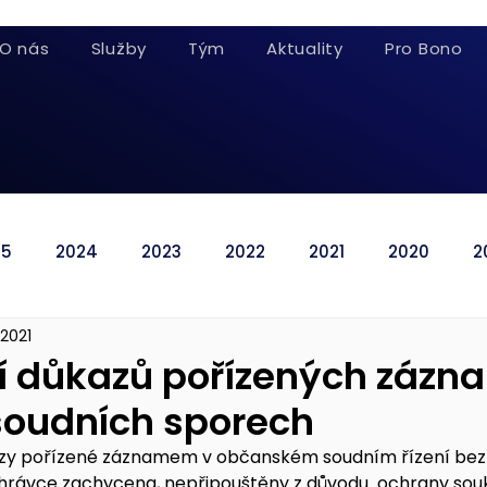
O nás
Služby
Tým
Aktuality
Pro Bono
25
2024
2023
2022
2021
2020
2
 2021
ní důkazů pořízených záz
 soudních sporech
kazy pořízené záznamem v občanském soudním řízení bez 
ahrávce zachycena, nepřipouštěny z důvodu  ochrany sou