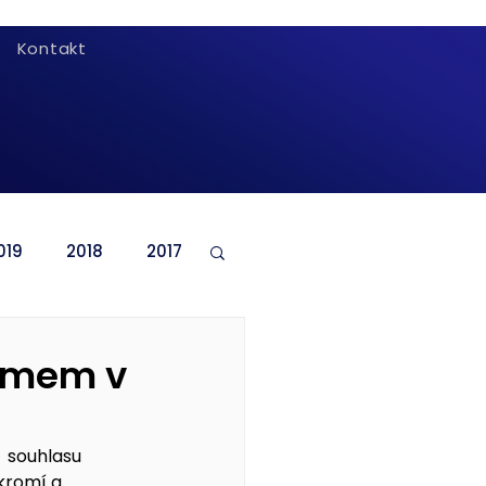
Kontakt
019
2018
2017
namem v
 souhlasu 
kromí a 