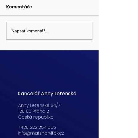
Komentáře
Napsat komentář...
Kancelář Anny Letenské
Anny Letenské 34/7
120 00 Praha 2
Česká republika
+420 222 254 555
info@matznervitek.cz