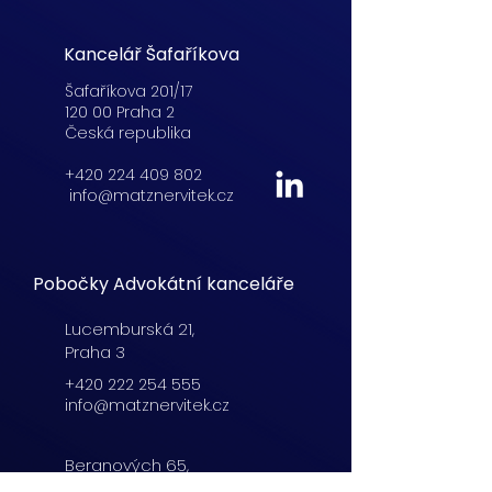
Kancelář Šafaříkova
Šafaříkova 201/17
120 00 Praha 2
Česká republika
+420 224 409 802
info@matznervitek.cz
Pobočky Advokátní kanceláře
Lucemburská
21,
Praha 3
+420 222 254 555
info@matznervitek.cz
Beranových 65,
Praha 9