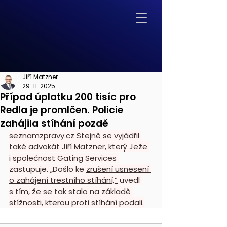
Jiří Matzner
29. 11. 2025
Případ úplatku 200 tisíc pro
Redla je promlčen. Policie
zahájila stíhání pozdě
seznamzpravy.cz
 Stejně se vyjádřil 
také advokát Jiří Matzner, který Ježe 
i společnost Gating Services 
zastupuje. „Došlo ke 
zrušení usnesení 
o zahájení trestního stíhání,“
 uvedl 
s tím, že se tak stalo na základě 
stížnosti, kterou proti stíhání podali.