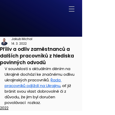
Jakub Michal
14. 3. 2022
Příliv a odliv zaměstnanců a
dalších pracovníků z hlediska
povinných odvodů
V souvislosti s aktuálním děním na 
Ukrajině dochází ke značnému odlivu  
ukrajinských pracovníků. 
Řada 
pracovníků odjíždí na Ukrajinu
, ať již  
bránit svou vlast dobrovolně či z 
důvodu, že jim byl doručen 
povolávací  rozkaz.
2022