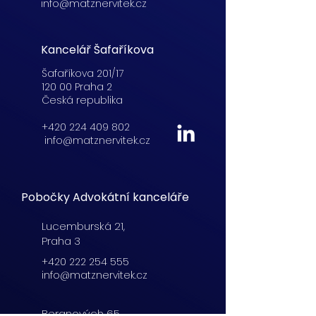
info@matznervitek.cz
Kancelář Šafaříkova
Šafaříkova 201/17
120 00 Praha 2
Česká republika
+420 224 409 802
info@matznervitek.cz
Pobočky Advokátní kanceláře
Lucemburská
21,
Praha 3
+420 222 254 555
info@matznervitek.cz
Beranových 65,