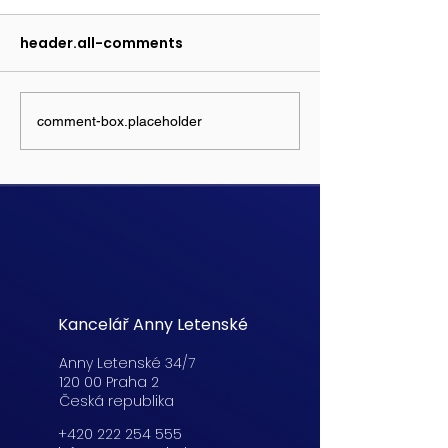
header.all-comments
comment-box.placeholder
Kancelář Anny Letenské
Anny Letenské 34/7
120 00 Praha 2
Česká republika
+420 222 254 555