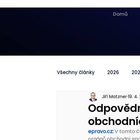
Domů
Všechny články
2026
20
Jiří Matzner
19. 4.
Odpovědn
obchodní
epravo.cz
: 
V tomto č
orgánů obchodní spole