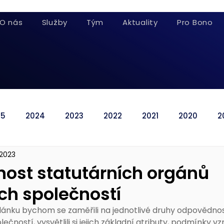
O nás
Služby
Tým
Aktuality
Pro Bono
25
2024
2023
2022
2021
2020
2
 2023
ost statutárních orgánů
ch společností
lánku bychom se zaměřili na jednotlivé druhy odpovědnost
čností, vysvětlili si jejich základní atributy, podmínky vzn