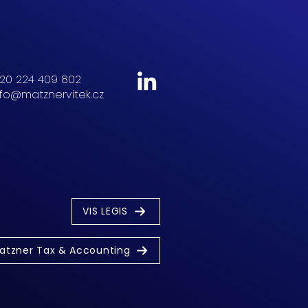
20 224 409 802
nfo@matznervitek.cz
VIS LEGIS
atzner Tax & Accounting