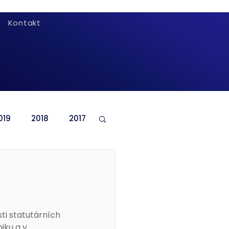
Kontakt
019
2018
2017
i statutárních 
iku 
a v 