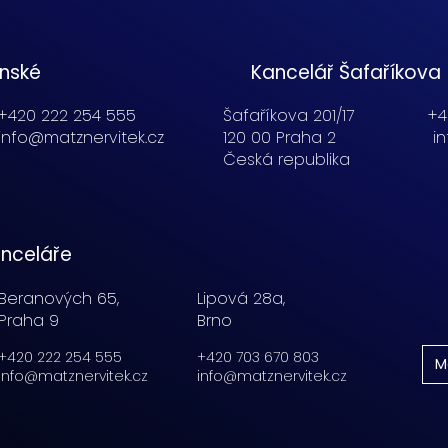
enské
Kancelář Šafaříkova
+420 222 254 555
Šafaříkova 201/17
+4
info@matznervitek.cz
120 00 Praha 2
i
Česká republika
nceláře
Beranových 65,
Lipová 28a,
Praha 9
Brno
+420 222 254 555
+420 703 670 803
M
info@matznervitek.cz
info@matznervitek.cz