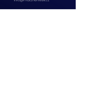
info@matznervitek.cz
Beranových 65,
Praha 9
+420 222 254 555
info@matznervitek.cz
Lipová 28a,
Brno
+420 703 670 803
info@matznervitek.cz
VIS LEGIS
Matzner Tax & Accounting