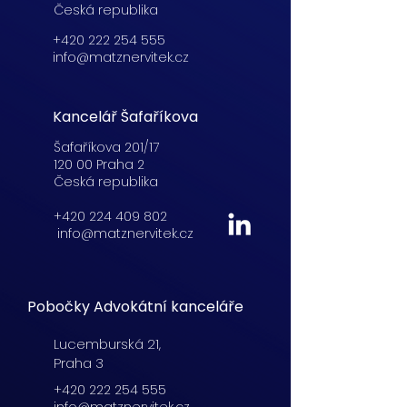
Česká republika
+420 222 254 555
info@matznervitek.cz
Kancelář Šafaříkova
Šafaříkova 201/17
120 00 Praha 2
Česká republika
+420 224 409 802
info@matznervitek.cz
Pobočky Advokátní kanceláře
Lucemburská
21,
Praha 3
+420 222 254 555