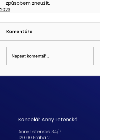
způsobem zneužít.
2023
Komentáře
Napsat komentář...
Kancelář Anny Letenské
Anny Letenské 34/7
120 00 Praha 2