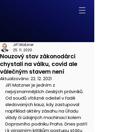
Jiří Matzner
25. 11. 2020
Nouzový stav zákonodárci
chystali na válku, covid ale
válečným stavem není
Aktualizováno:
22. 12. 2021
Jiří Matzner je jedním z 
nejvýznamnějších českých právníků. 
Od soudů vítězně odešel v řadě 
sledovaných kauz, kdy zastupoval 
například aktéry zásahu na Úřadu 
vlády či údajných machinací kolem 
Dopravního podniku Praha. Dnes patří 
i k výrazným kritikům postupu státu 