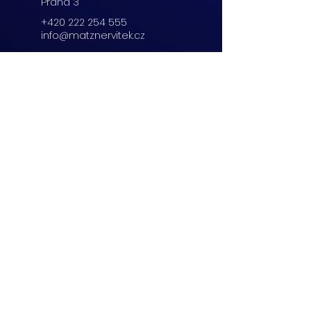
Praha 3
+420 222 254 555
info@matznervitek.cz
Beranových 65,
Praha 9
+420 222 254 555
info@matznervitek.cz
Lipová 28a,
Brno
+420 703 670 803
info@matznervitek.cz
VIS LEGIS
Matzner Tax & Accounting