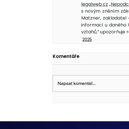
legalweb.cz
 „
Nepodce
s novým zněním zákon
Matzner, zakladatel
informací u daného 
vztahů,“ upozorňuje 
2025
Komentáře
Napsat komentář...