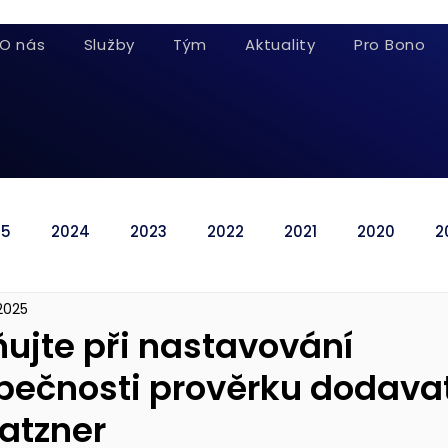
O nás
Služby
Tým
Aktuality
Pro Bono
25
2024
2023
2022
2021
2020
2
 2025
ujte při nastavování
pečnosti prověrku dodavat
Matzner