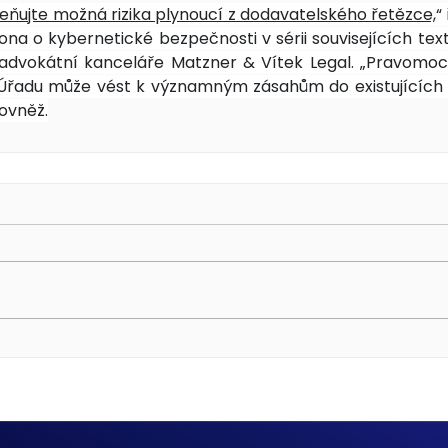
ňujte možná rizika plynoucí z dodavatelského řetězce,
“
a o kybernetické bezpečnosti v sérii souvisejících textů
 advokátní kanceláře Matzner & Vítek Legal. „Pravomoc
Úřadu může vést k významným zásahům do existujících 
rovněž.