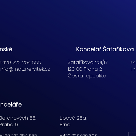
enské
Kancelář Šafaříkova
+420 222 254 555
Šafaříkova 201/17
+4
info@matznervitek.cz
120 00 Praha 2
i
Česká republika
nceláře
Beranových 65,
Lipová 28a,
Praha 9
Brno
+420 222 254 555
+420 703 670 803