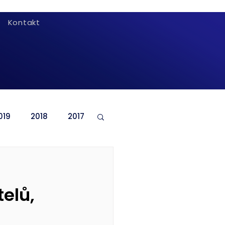
Kontakt
019
2018
2017
elů,