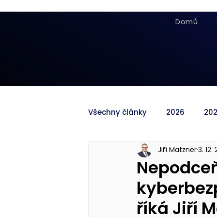
Domů
Všechny články
2026
20
Jiří Matzner
3. 12.
Nepodceň
kyberbez
říká Jiří 