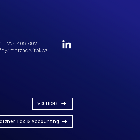
20 224 409 802
nfo@matznervitek.cz
VIS LEGIS
atzner Tax & Accounting