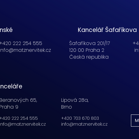
enské
Kancelář Šafaříkova
+420 222 254 555
Šafaříkova 201/17
+4
info@matznervitek.cz
120 00 Praha 2
i
Česká republika
nceláře
Beranových 65,
Lipová 28a,
Praha 9
Brno
+420 222 254 555
+420 703 670 803
M
info@matznervitek.cz
info@matznervitek.cz