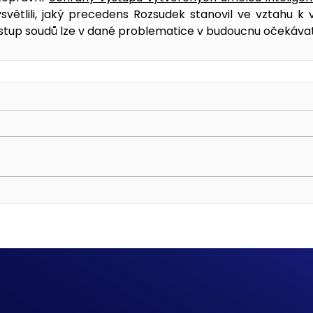
světlili, jaký precedens Rozsudek stanovil ve vztahu k
řístup soudů lze v dané problematice v budoucnu očekávat