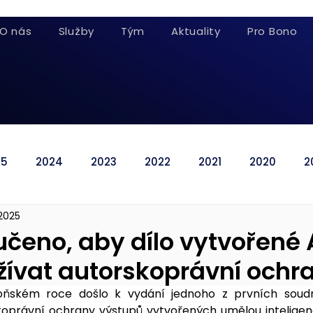
O nás
Služby
Tým
Aktuality
Pro Bono
25
2024
2023
2022
2021
2020
2
 2025
učeno, aby dílo vytvořené 
ívat autorskoprávní ochr
oňském roce došlo k vydání jed­noho z prvních soudn
koprávní 
ochrany výstupů vytvořených umělou inteligen