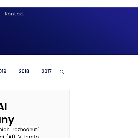
Kontakt
019
2018
2017
AI
any
ích rozhodnutí 
cí 
(AI). V tomto 