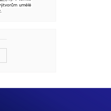
 výtvorům umělé 
.