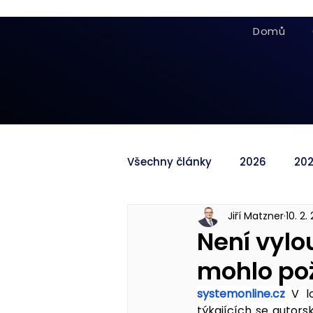
Domů
Všechny články
2026
20
Jiří Matzner
10. 2.
Není vylo
mohlo pož
systemonline.cz
V l
týkajících se autors