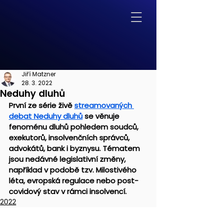
Jiří Matzner
28. 3. 2022
Neduhy dluhů
První ze série živě 
streamovaných 
debat Neduhy dluhů
 se věnuje 
fenoménu dluhů pohledem soudců, 
exekutorů, insolvenčních správců, 
advokátů, bank i byznysu. Tématem 
jsou nedávné legislativní změny, 
například v podobě tzv. Milostivého 
léta, evropská regulace nebo post-
covidový stav v rámci insolvencí.
2022