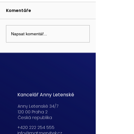
Komentáře
Napsat komentář...
Kancelář Anny Letenské
Anny Letenské 34/7
120 00 Praha 2
Česká republika
+420 222 254 555
info@matznervitek.cz