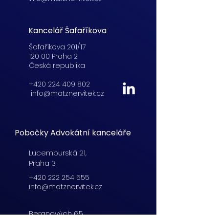
Kancelář Šafaříkova
Šafaříkova 201/17
120 00 Praha 2
Česká republika
+420 224 409 802
info@matznervitek.cz
Pobočky Advokátní kanceláře
Lucemburská
21,
Praha 3
+420 222 254 555
info@matznervitek.cz
Beranových 65,