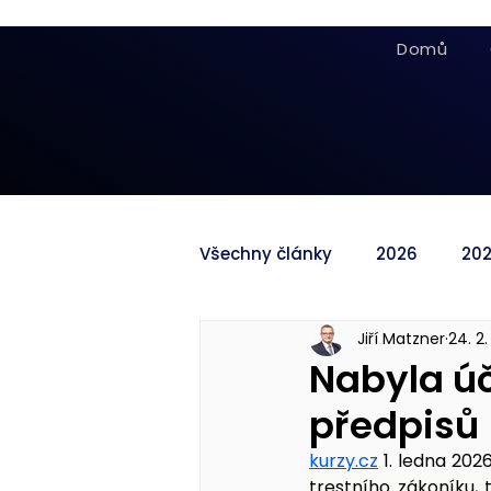
Domů
Všechny články
2026
20
Jiří Matzner
24. 2.
Nabyla úč
předpisů
kurzy.cz
1. ledna 202
trestního zákoníku, 