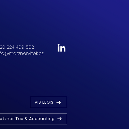
20 224 409 802
nfo@matznervitek.cz
VIS LEGIS
atzner Tax & Accounting