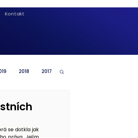
Kontakt
019
2018
2017
estních
rá se dotkla jak 
ho práva. Jejím 