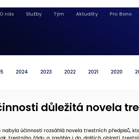
O nás
Služby
Tým
Aktuality
Pro Bono
25
2024
2023
2022
2021
2020
2
innosti důležitá novela tr
6
 nabyla účinnosti rozsáhlá novela trestních předpisů, kte
tak trestního řádu a zasáhla i do dalších oblastí trestní