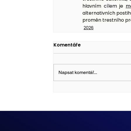
hlavním 
cílem
 je 
mo
alternativních postih
proměn trestního pr
2026
Komentáře
Napsat komentář...