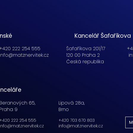
enské
Kancelář Šafaříkova
+420 222 254 555
Šafaříkova 201/17
+4
info@matznervitek.cz
120 00 Praha 2
i
Česká republika
nceláře
Beranových 65,
Lipová 28a,
Praha 9
Brno
+420 222 254 555
+420 703 670 803
M
info@matznervitek.cz
info@matznervitek.cz